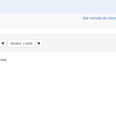
Voir extraits de texte
Supprimer la restriction Situation de l'enregistrement: face_à_face
Supprimer la restriction Secteur: privé
Secteur
privé
rche.