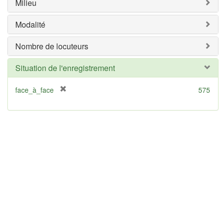
Milieu
o
v
Modalité
e
]
Nombre de locuteurs
Situation de l'enregistrement
[
face_à_face
575
r
e
m
o
v
e
]