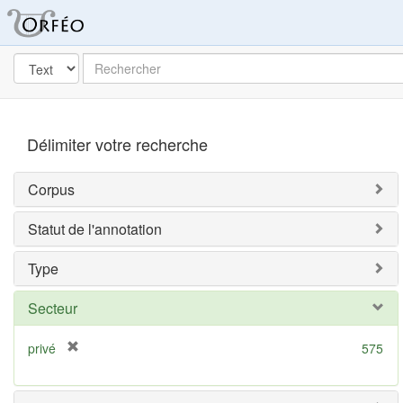
Orféo
dans
Post
Rechercher
Label
Délimiter votre recherche
Corpus
Statut de l'annotation
Type
Secteur
[
privé
575
r
e
m