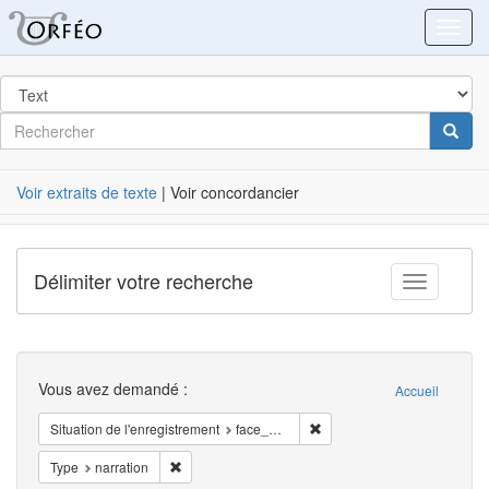
Orféo
Toggl
dans
Post
Rechercher
Cherc
Label
Voir extraits de texte
| Voir concordancier
Délimiter votre recherche
Toggle fac
Recherche
Vous avez demandé :
Accueil
Supprimer la restriction Sit
Situation de l'enregistrement
face_à_face
Supprimer la restriction Type: narration
Type
narration