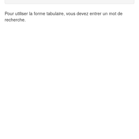
Résultats
Pour utiliser la forme tabulaire, vous devez entrer un mot de
recherche.
de
recherche