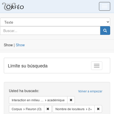
Blacklight
Toggl
Buscar
en
para
buscar
Busca
Show
|
Show
Limite su búsqueda
Toggle fac
Buscar
Usted ha buscado:
Volver a empezar
Eliminar la restricciónInterac
Interaction en milieu …
académique
Eliminar la restricciónCorpus: Fleuron (O)
Eliminar l
Corpus
Fleuron (O)
Nombre de locuteurs
2+