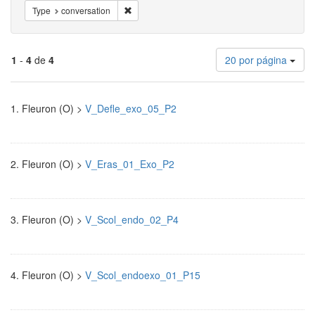
Eliminar la restricciónType: conversation
Type
conversation
El
1
-
4
de
4
20 por página
número
de
Resultados
resultados
1.
Fleuron (O) >
V_Defle_exo_05_P2
a
de
mostrar
por
la
página
2.
Fleuron (O) >
V_Eras_01_Exo_P2
búsqueda
3.
Fleuron (O) >
V_Scol_endo_02_P4
4.
Fleuron (O) >
V_Scol_endoexo_01_P15