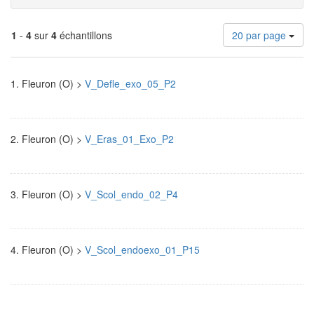
Nombre
1
-
4
sur
4
échantillons
20 par page
de
résultats
Résultats
à
1.
Fleuron (O) >
V_Defle_exo_05_P2
afficher
de
par
page
recherche
2.
Fleuron (O) >
V_Eras_01_Exo_P2
3.
Fleuron (O) >
V_Scol_endo_02_P4
4.
Fleuron (O) >
V_Scol_endoexo_01_P15