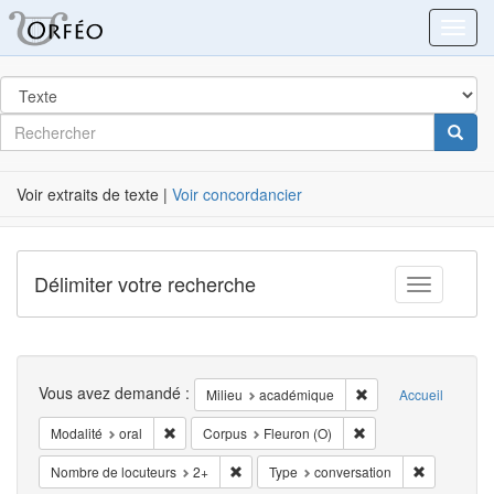
Orféo
Toggl
dans
Post
Rechercher
Cherc
Label
Voir extraits de texte |
Voir concordancier
Délimiter votre recherche
Toggle fac
Recherche
Vous avez demandé :
Supprimer la restric
Milieu
académique
Accueil
Supprimer la restriction Modalité: oral
Supprimer la restrict
Modalité
oral
Corpus
Fleuron (O)
Supprimer la restriction Nombre de locute
Supprimer l
Nombre de locuteurs
2+
Type
conversation