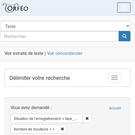
Orféo
Toggl
dans
Post
Rechercher
Cherc
Label
Voir extraits de texte |
Voir concordancier
Délimiter votre recherche
Toggle fac
Recherche
Vous avez demandé :
Accueil
Supprimer la restriction Sit
Situation de l'enregistrement
face_à_face
Supprimer la restriction Nombre de locuteur
Nombre de locuteurs
1