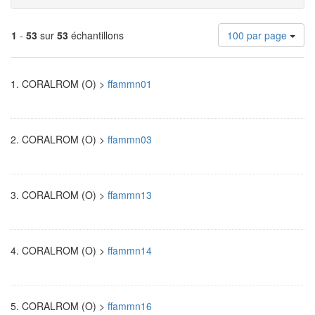
Nombre
1
-
53
sur
53
échantillons
100 par page
de
résultats
Résultats
à
1.
CORALROM (O) >
ffammn01
afficher
de
par
page
recherche
2.
CORALROM (O) >
ffammn03
3.
CORALROM (O) >
ffammn13
4.
CORALROM (O) >
ffammn14
5.
CORALROM (O) >
ffammn16