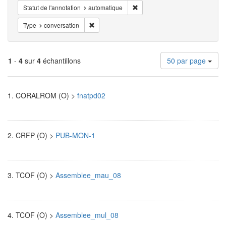
Supprimer la restriction Statut d
Statut de l'annotation
automatique
Supprimer la restriction Type: conversation
Type
conversation
Nombre
1
-
4
sur
4
échantillons
50 par page
de
résultats
Résultats
à
1.
CORALROM (O) >
fnatpd02
afficher
de
par
page
recherche
2.
CRFP (O) >
PUB-MON-1
3.
TCOF (O) >
Assemblee_mau_08
4.
TCOF (O) >
Assemblee_mul_08