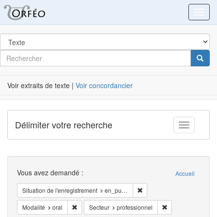
Orféo
Toggl
dans
Post
Rechercher
Cherc
Label
Voir extraits de texte |
Voir concordancier
Délimiter votre recherche
Toggle fac
Recherche
Vous avez demandé :
Accueil
Supprimer la restriction Situ
Situation de l'enregistrement
en_public
Supprimer la restriction Modalité: oral
Supprimer la restri
Modalité
oral
Secteur
professionnel