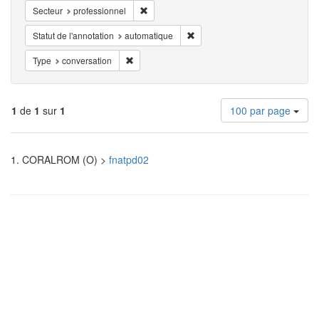
Supprimer la restriction Secteur: professionn
Secteur
professionnel
Supprimer la restriction Statut d
Statut de l'annotation
automatique
Supprimer la restriction Type: conversation
Type
conversation
Nombre
1
de
1
sur
1
100 par page
de
résultats
Résultats
à
1.
CORALROM (O) >
fnatpd02
afficher
de
par
page
recherche