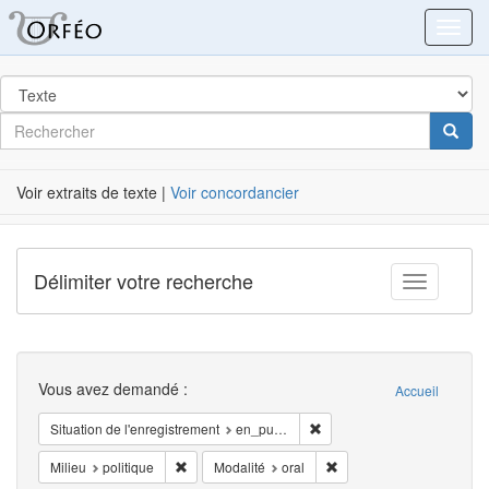
Orféo
Toggl
dans
Post
Rechercher
Cherc
Label
Voir extraits de texte |
Voir concordancier
Délimiter votre recherche
Toggle fac
Recherche
Vous avez demandé :
Accueil
Supprimer la restriction Situ
Situation de l'enregistrement
en_public
Supprimer la restriction Milieu: politique
Supprimer la restriction M
Milieu
politique
Modalité
oral