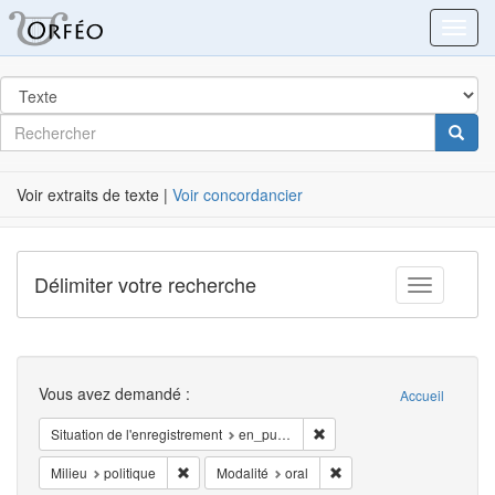
Orféo
Toggl
dans
Post
Rechercher
Cherc
Label
Voir extraits de texte |
Voir concordancier
Délimiter votre recherche
Toggle fac
Recherche
Vous avez demandé :
Accueil
Supprimer la restriction Situ
Situation de l'enregistrement
en_public
Supprimer la restriction Milieu: politique
Supprimer la restriction M
Milieu
politique
Modalité
oral