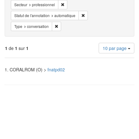
Supprimer la restriction Secteur: professionn
Secteur
professionnel
Supprimer la restriction Statut d
Statut de l'annotation
automatique
Supprimer la restriction Type: conversation
Type
conversation
Nombre
1
de
1
sur
1
10 par page
de
résultats
Résultats
à
1.
CORALROM (O) >
fnatpd02
afficher
de
par
page
recherche