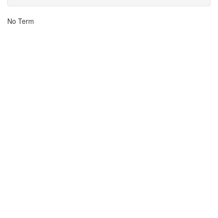
Suchergebnisse
No Term