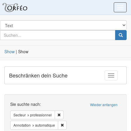
Blacklight
Toggl
Suchen
in
für
suchen
Suche
nach
Show
|
Show
Beschränken dein Suche
Toggle fac
Suchen
Sie suchte nach:
Wieder anfangen
Entfernen Zwang Secteur: professionnel
Secteur
professionnel
Entfernen Zwang Annotation: automatique
Annotation
automatique