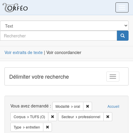
Orféo
Toggl
dans
Post
Rechercher
Cherc
Label
Voir extraits de texte
| Voir concordancier
Délimiter votre recherche
Toggle fac
Recherche
Vous avez demandé :
Supprimer la restriction Mod
Modalité
oral
Accueil
Supprimer la restriction Corpus: TUFS (O)
Supprimer la r
Corpus
TUFS (O)
Secteur
professionnel
Supprimer la restriction Type: entretien
Type
entretien