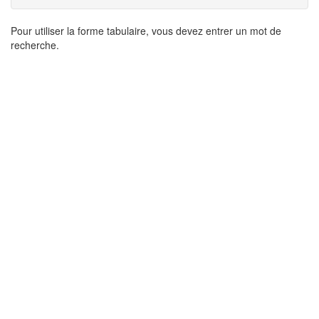
Résultats
Pour utiliser la forme tabulaire, vous devez entrer un mot de
recherche.
de
recherche