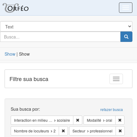
Blacklight
Toggl
Procurar
em
por
busca
Busca
Show
|
Show
Filtre sua busca
Toggle fac
Busca
Sua busca por:
refazer busca
Remover Interaction en milieu …: s
Remover 
Interaction en milieu …
scolaire
Modalité
oral
Remover Nombre de locuteurs: 2
Remover 
Nombre de locuteurs
2
Secteur
professionnel