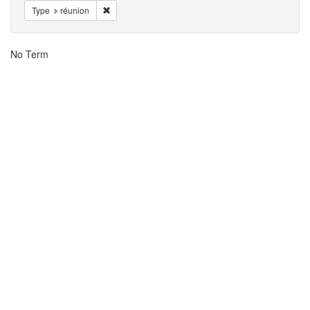
Remover Type: réunion
Type
réunion
Resultados
No Term
da
Busca