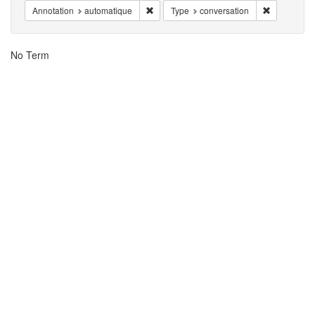
Entfernen Zwang Annotation: automatique
Entfernen 
Annotation
automatique
Type
conversation
Suchergebnisse
No Term