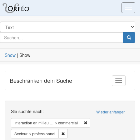
Blacklight
Toggl
Suchen
in
für
suchen
Suche
nach
Show
|
Show
Beschränken dein Suche
Toggle fac
Suchen
Sie suchte nach:
Wieder anfangen
Entfernen Zwang Interaction e
Interaction en milieu …
commercial
Entfernen Zwang Secteur: professionnel
Secteur
professionnel