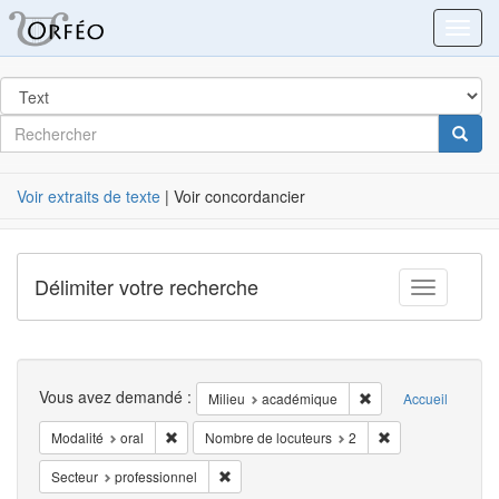
Orféo
Toggl
dans
Post
Rechercher
Cherc
Label
Voir extraits de texte
| Voir concordancier
Délimiter votre recherche
Toggle fac
Recherche
Vous avez demandé :
Supprimer la restric
Milieu
académique
Accueil
Supprimer la restriction Modalité: oral
Supprimer la rest
Modalité
oral
Nombre de locuteurs
2
Supprimer la restriction Secteur: professionn
Secteur
professionnel