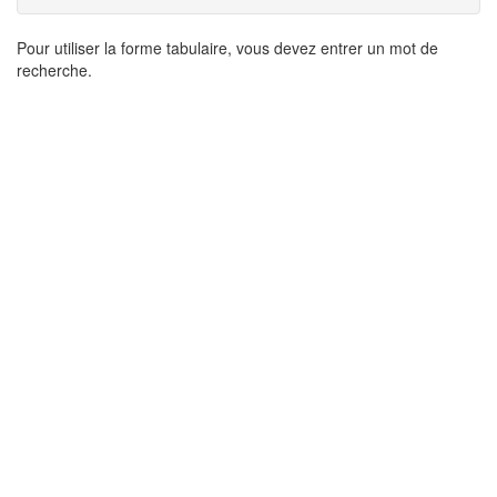
Résultats
Pour utiliser la forme tabulaire, vous devez entrer un mot de
recherche.
de
recherche