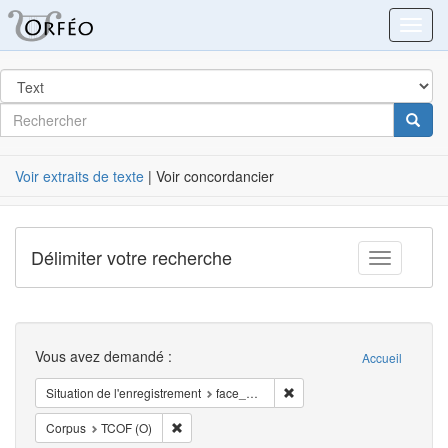
Orféo
Toggl
dans
Post
Rechercher
Cherc
Label
Voir extraits de texte
| Voir concordancier
Délimiter votre recherche
Toggle fac
Recherche
Vous avez demandé :
Accueil
Supprimer la restriction Sit
Situation de l'enregistrement
face_à_face
Supprimer la restriction Corpus: TCOF (O)
Corpus
TCOF (O)