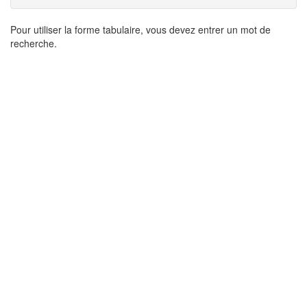
Résultats
Pour utiliser la forme tabulaire, vous devez entrer un mot de
recherche.
de
recherche