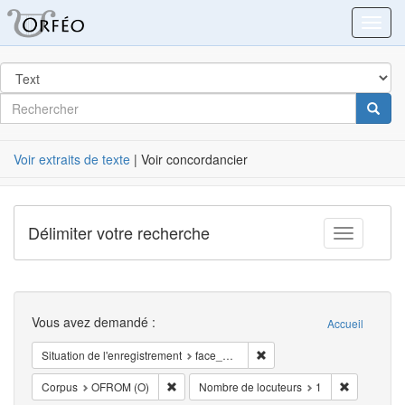
Orféo
Toggl
dans
Post
Rechercher
Cherc
Label
Voir extraits de texte
| Voir concordancier
Délimiter votre recherche
Toggle fac
Recherche
Vous avez demandé :
Accueil
Supprimer la restriction Sit
Situation de l'enregistrement
face_à_face
Supprimer la restriction Corpus: OFROM (O)
Supprimer l
Corpus
OFROM (O)
Nombre de locuteurs
1