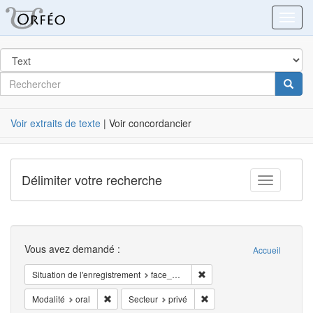
Orféo
Toggl
dans
Post
Rechercher
Cherc
Label
Voir extraits de texte
| Voir concordancier
Délimiter votre recherche
Toggle fac
Recherche
Vous avez demandé :
Accueil
Supprimer la restriction Sit
Situation de l'enregistrement
face_à_face
Supprimer la restriction Modalité: oral
Supprimer la restriction Sec
Modalité
oral
Secteur
privé