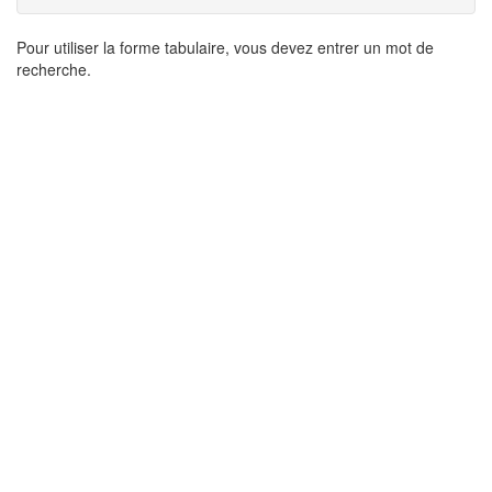
Résultats
Pour utiliser la forme tabulaire, vous devez entrer un mot de
recherche.
de
recherche