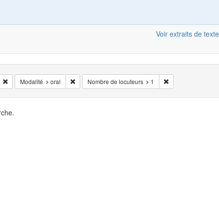
Voir extraits de texte
Supprimer la restriction Situation de l'enregistrement: face_à_face
Supprimer la restriction Modalité: oral
Supprimer la restri
Modalité
oral
Nombre de locuteurs
1
rche.