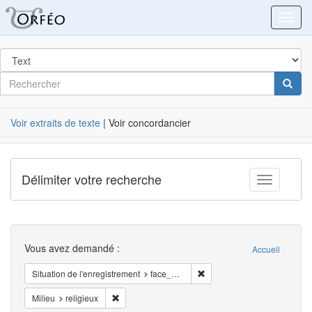
Orféo
Toggl
dans
Post
Rechercher
Cherc
Label
Voir extraits de texte
| Voir concordancier
Délimiter votre recherche
Toggle fac
Recherche
Vous avez demandé :
Accueil
Supprimer la restriction Sit
Situation de l'enregistrement
face_à_face
Supprimer la restriction Milieu: religieux
Milieu
religieux