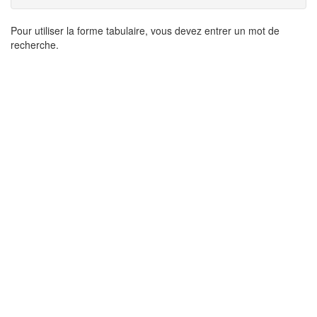
Résultats
Pour utiliser la forme tabulaire, vous devez entrer un mot de
recherche.
de
recherche