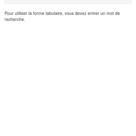
Résultats
Pour utiliser la forme tabulaire, vous devez entrer un mot de
recherche.
de
recherche