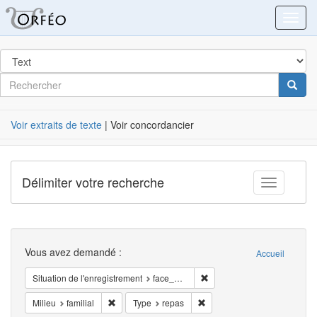
Orféo
Toggl
dans
Post
Rechercher
Cherc
Label
Voir extraits de texte
| Voir concordancier
Délimiter votre recherche
Toggle fac
Recherche
Vous avez demandé :
Accueil
Supprimer la restriction Sit
Situation de l'enregistrement
face_à_face
Supprimer la restriction Milieu: familial
Supprimer la restriction Type
Milieu
familial
Type
repas