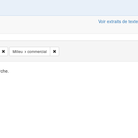
Voir extraits de texte
Supprimer la restriction Situation de l'enregistrement: face_à_face
Supprimer la restriction Milieu: commercial
Milieu
commercial
rche.