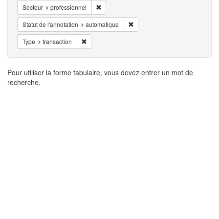
Supprimer la restriction Secteur: professionn
Secteur
professionnel
Supprimer la restriction Statut d
Statut de l'annotation
automatique
Supprimer la restriction Type: transaction
Type
transaction
Résultats
Pour utiliser la forme tabulaire, vous devez entrer un mot de
recherche.
de
recherche