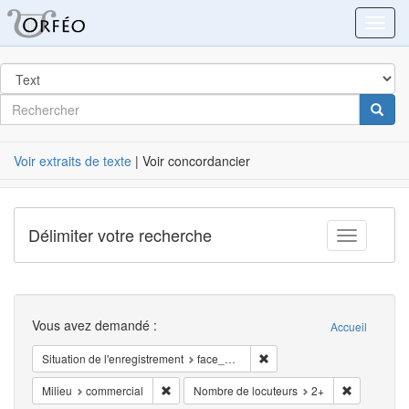
Orféo
Toggl
dans
Post
Rechercher
Cherc
Label
Voir extraits de texte
| Voir concordancier
Délimiter votre recherche
Toggle fac
Recherche
Vous avez demandé :
Accueil
Supprimer la restriction Sit
Situation de l'enregistrement
face_à_face
Supprimer la restriction Milieu: commercial
Supprimer l
Milieu
commercial
Nombre de locuteurs
2+