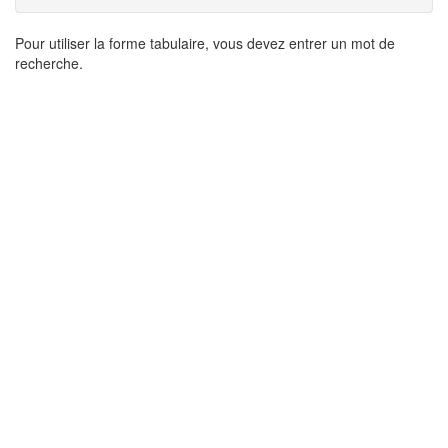
Résultats
Pour utiliser la forme tabulaire, vous devez entrer un mot de
recherche.
de
recherche