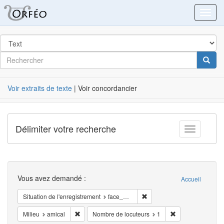
Orféo
Toggl
dans
Post
Rechercher
Cherc
Label
Voir extraits de texte
| Voir concordancier
Délimiter votre recherche
Toggle fac
Recherche
Vous avez demandé :
Accueil
Supprimer la restriction Sit
Situation de l'enregistrement
face_à_face
Supprimer la restriction Milieu: amical
Supprimer la rest
Milieu
amical
Nombre de locuteurs
1