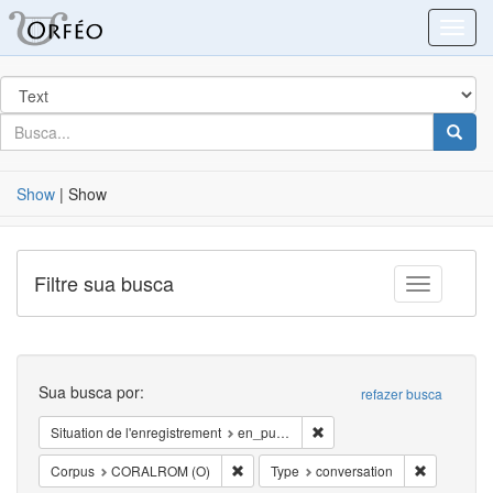
Blacklight
Toggl
Procurar
em
por
busca
Busca
Show
|
Show
Filtre sua busca
Toggle fac
Busca
Sua busca por:
refazer busca
Remover Situation de l'enre
Situation de l'enregistrement
en_public
Remover Corpus: CORALROM (O)
Remover Ty
Corpus
CORALROM (O)
Type
conversation