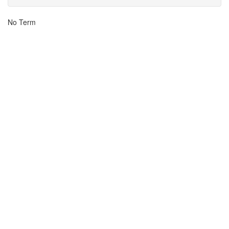
Resultados
No Term
da
Busca