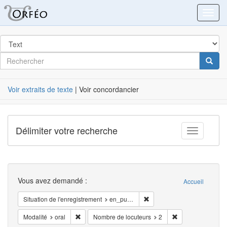
Orféo
Toggl
dans
Post
Rechercher
Cherc
Label
Voir extraits de texte
| Voir concordancier
Délimiter votre recherche
Toggle fac
Recherche
Vous avez demandé :
Accueil
Supprimer la restriction Situ
Situation de l'enregistrement
en_public
Supprimer la restriction Modalité: oral
Supprimer la rest
Modalité
oral
Nombre de locuteurs
2