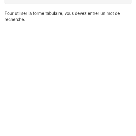
Résultats
Pour utiliser la forme tabulaire, vous devez entrer un mot de
recherche.
de
recherche