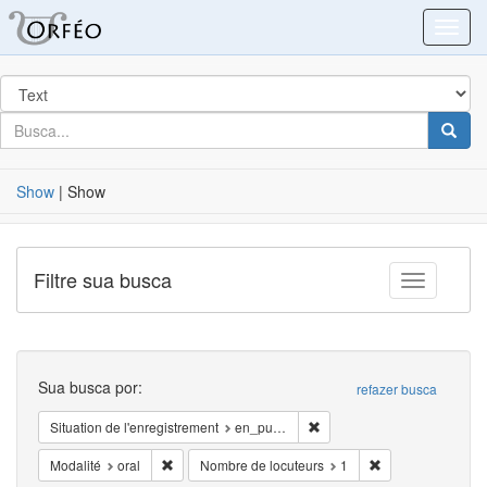
Blacklight
Toggl
Procurar
em
por
busca
Busca
Show
|
Show
Filtre sua busca
Toggle fac
Busca
Sua busca por:
refazer busca
Remover Situation de l'enre
Situation de l'enregistrement
en_public
Remover Modalité: oral
Remover Nombre d
Modalité
oral
Nombre de locuteurs
1