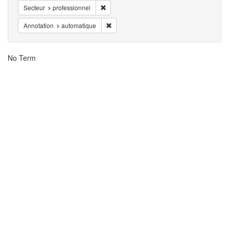
Remover Secteur: professionnel
Secteur
professionnel
Remover Annotation: automatique
Annotation
automatique
Resultados
No Term
da
Busca