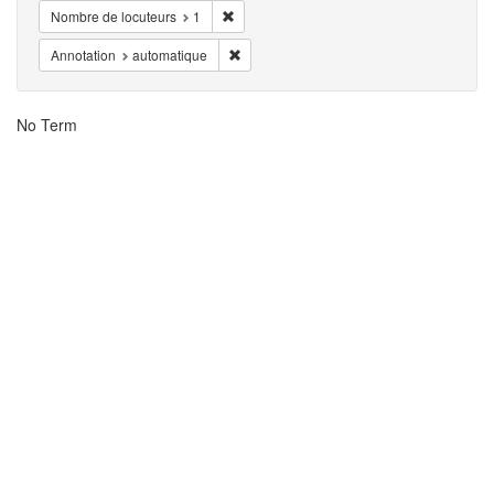
Eliminar la restricciónNombre de locuteurs:
Nombre de locuteurs
1
Eliminar la restricciónAnnotation: automat
Annotation
automatique
Resultados
No Term
de
la
búsqueda