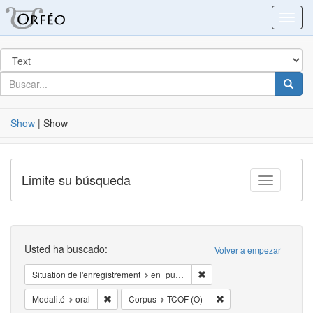
Blacklight
Toggl
Buscar
en
para
buscar
Busca
Show
|
Show
Limite su búsqueda
Toggle fac
Buscar
Usted ha buscado:
Volver a empezar
Eliminar la restricciónSituat
Situation de l'enregistrement
en_public
Eliminar la restricciónModalité: oral
Eliminar la restricción
Modalité
oral
Corpus
TCOF (O)