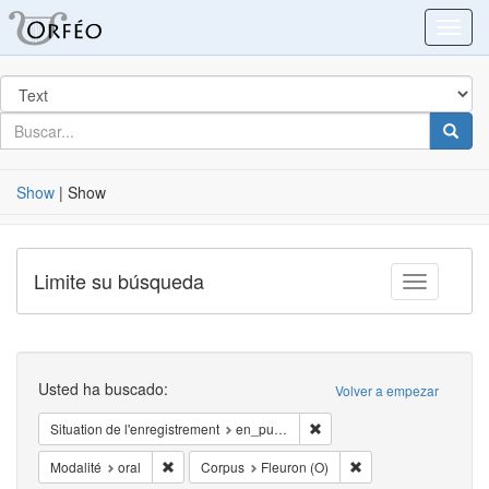
Blacklight
Toggl
Buscar
en
para
buscar
Busca
Show
|
Show
Limite su búsqueda
Toggle fac
Buscar
Usted ha buscado:
Volver a empezar
Eliminar la restricciónSituat
Situation de l'enregistrement
en_public
Eliminar la restricciónModalité: oral
Eliminar la restricci
Modalité
oral
Corpus
Fleuron (O)