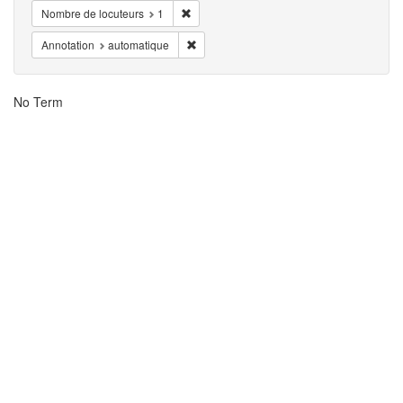
Eliminar la restricciónNombre de locuteurs:
Nombre de locuteurs
1
Eliminar la restricciónAnnotation: automat
Annotation
automatique
Resultados
No Term
de
la
búsqueda