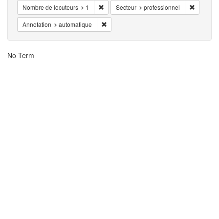
Eliminar la restricciónNombre de locuteurs:
Eliminar 
Nombre de locuteurs
1
Secteur
professionnel
Eliminar la restricciónAnnotation: automat
Annotation
automatique
Resultados
No Term
de
la
búsqueda