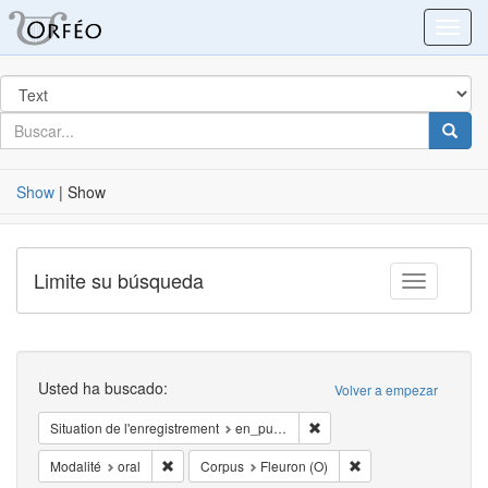
Blacklight
Toggl
Buscar
en
para
buscar
Busca
Show
|
Show
Limite su búsqueda
Toggle fac
Buscar
Usted ha buscado:
Volver a empezar
Eliminar la restricciónSituat
Situation de l'enregistrement
en_public
Eliminar la restricciónModalité: oral
Eliminar la restricci
Modalité
oral
Corpus
Fleuron (O)