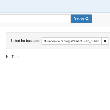
Buscar
Buscar
Usted ha buscado:
El
Situation de l'enregistrement
en_public
Resultados
No Term
de
la
búsqueda