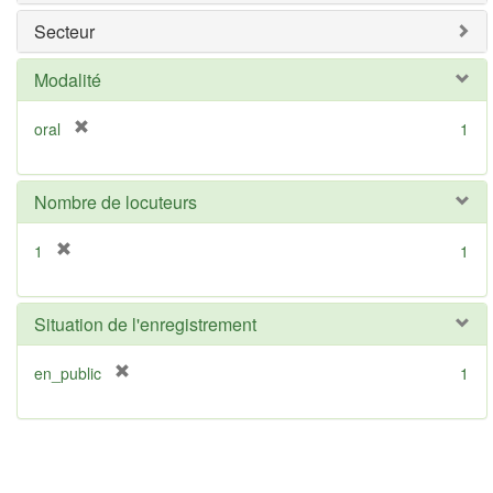
v
Secteur
e
]
Modalité
[
oral
1
r
e
m
Nombre de locuteurs
o
v
[
1
1
e
r
]
e
m
Situation de l'enregistrement
o
v
[
en_public
1
e
r
]
e
m
o
v