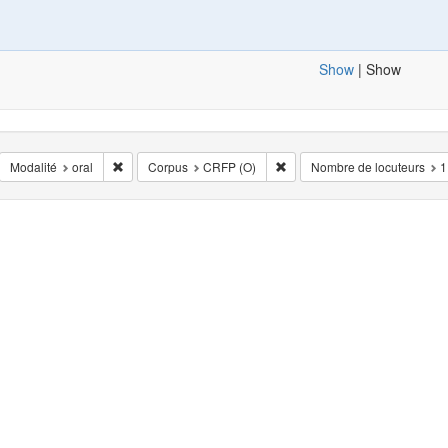
Show
|
Show
iminar la restricciónSituation de l'enregistrement: en_public
Eliminar la restricciónModalité: oral
Eliminar la restricciónCorpus
Modalité
oral
Corpus
CRFP (O)
Nombre de locuteurs
1