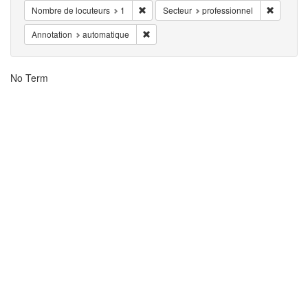
Eliminar la restricciónNombre de locuteurs:
Eliminar 
Nombre de locuteurs
1
Secteur
professionnel
Eliminar la restricciónAnnotation: automat
Annotation
automatique
Resultados
No Term
de
la
búsqueda