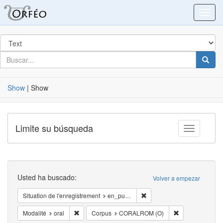
Blacklight
Toggl
Buscar
en
para
buscar
Busca
Show
|
Show
Limite su búsqueda
Toggle fac
Buscar
Usted ha buscado:
Volver a empezar
Eliminar la restricciónSituat
Situation de l'enregistrement
en_public
Eliminar la restricciónModalité: oral
Eliminar la res
Modalité
oral
Corpus
CORALROM (O)