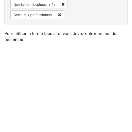
Supprimer la restriction Nombre de locute
Nombre de locuteurs
2+
Supprimer la restriction Secteur: professionn
Secteur
professionnel
Résultats
Pour utiliser la forme tabulaire, vous devez entrer un mot de
recherche.
de
recherche