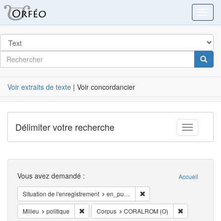
Orféo
Toggl
dans
Post
Rechercher
Cherc
Label
Voir extraits de texte
| Voir concordancier
Délimiter votre recherche
Toggle fac
Recherche
Vous avez demandé :
Accueil
Supprimer la restriction Situ
Situation de l'enregistrement
en_public
Supprimer la restriction Milieu: politique
Supprimer la 
Milieu
politique
Corpus
CORALROM (O)