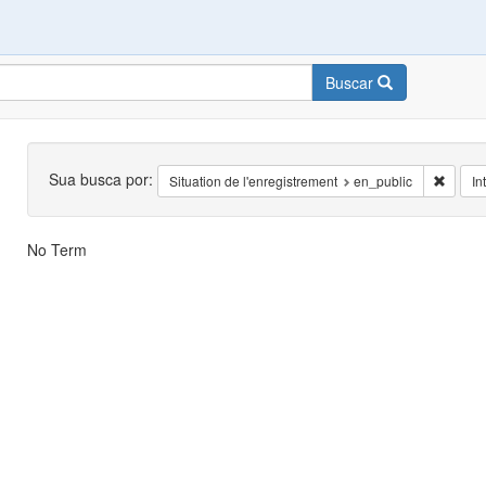
Buscar
Busca
Sua busca por:
Remove
Situation de l'enregistrement
en_public
In
Resultados
No Term
da
Busca