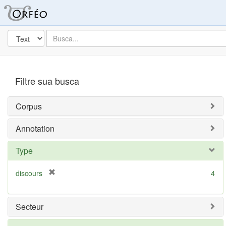
Blacklight
Procurar
por
busca
em
Filtre sua busca
Corpus
Annotation
Type
[
discours
4
r
e
m
Secteur
o
v