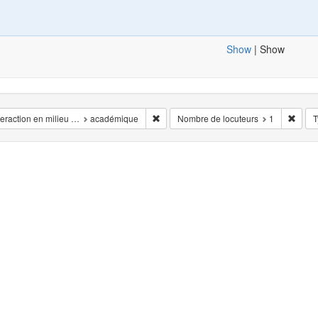
Show
|
Show
r Situation de l'enregistrement: en_public
Remover Interaction en milieu …: acadé
Remov
teraction en milieu …
académique
Nombre de locuteurs
1
T